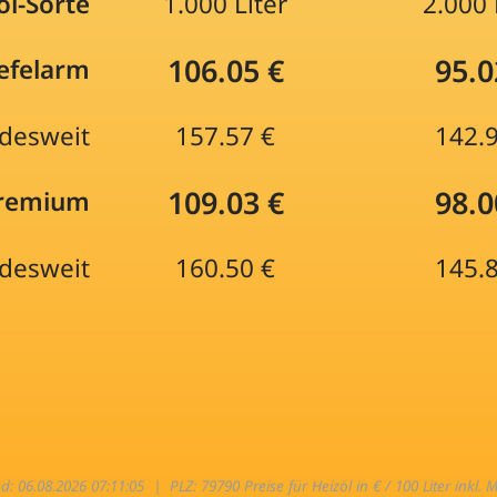
öl-Sorte
1.000 Liter
2.000 
106.05 €
95.0
efelarm
desweit
157.57 €
142.
109.03 €
98.0
Premium
desweit
160.50 €
145.
nd: 06.08.2026 07:11:05 |
PLZ: 79790 Preise für Heizöl in € / 100 Liter inkl. 