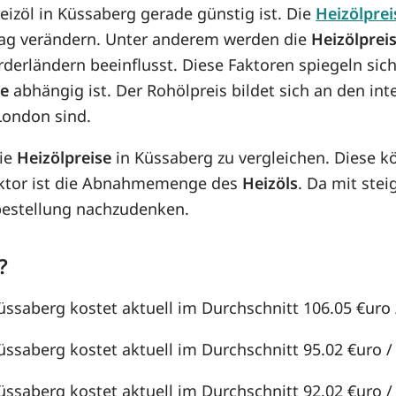
Heizöl in Küssaberg gerade günstig ist. Die
Heizölprei
n Tag verändern. Unter anderem werden die
Heizölprei
örderländern beeinflusst. Diese Faktoren spiegeln sic
se
abhängig ist. Der Rohölpreis bildet sich an den in
London sind.
die
Heizölpreise
in Küssaberg zu vergleichen. Diese 
aktor ist die Abnahmemenge des
Heizöls
. Da mit st
lbestellung nachzudenken.
?
Küssaberg kostet aktuell im Durchschnitt 106.05 €uro /
üssaberg kostet aktuell im Durchschnitt 95.02 €uro / 
üssaberg kostet aktuell im Durchschnitt 92.02 €uro / 