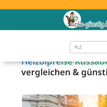
Heizölpreise Küssab
vergleichen & günst