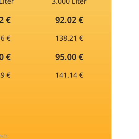
Liter
3.000 Liter
2 €
92.02 €
96 €
138.21 €
0 €
95.00 €
89 €
141.14 €
MwSt.