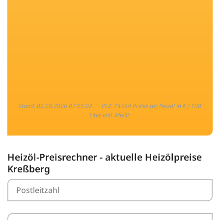
Stand: 09.08.2026 07:05:02 |
PLZ: 74594 Preise für Heizöl in € / 100
Liter inkl. MwSt.
Heizöl-Preisrechner - aktuelle Heizölpreise
Kreßberg