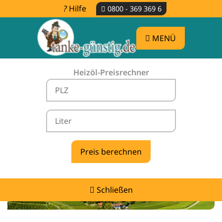
Hilfe
0800 - 369 369 6
MENÜ
Heizöl-Preisrechner
Heizölpreise Kreßberg -
vergleichen & günstig tanken
Schließen