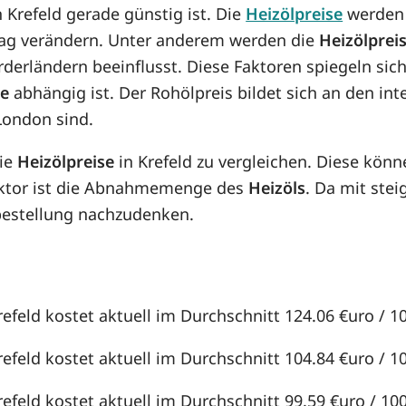
n Krefeld gerade günstig ist. Die
Heizölpreise
werden 
n Tag verändern. Unter anderem werden die
Heizölprei
örderländern beeinflusst. Diese Faktoren spiegeln sic
se
abhängig ist. Der Rohölpreis bildet sich an den in
London sind.
die
Heizölpreise
in Krefeld zu vergleichen. Diese kön
aktor ist die Abnahmemenge des
Heizöls
. Da mit st
lbestellung nachzudenken.
refeld kostet aktuell im Durchschnitt 124.06 €uro / 100
refeld kostet aktuell im Durchschnitt 104.84 €uro / 100
refeld kostet aktuell im Durchschnitt 99.59 €uro / 100 