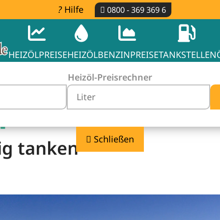
Hilfe
0800 - 369 369 6
HEIZÖLPREISE
HEIZÖL
BENZINPREISE
TANKSTELLEN
Heizöl-Preisrechner
-
Schließen
ig tanken