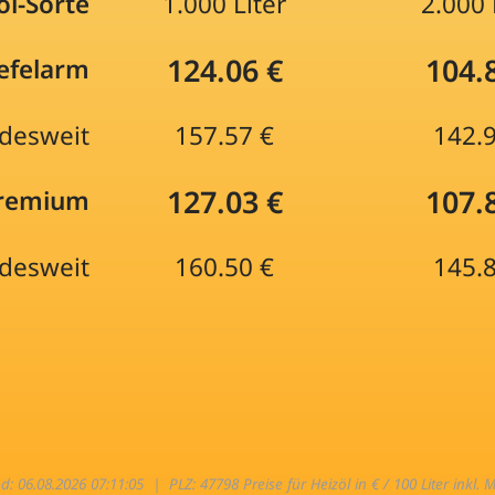
öl-Sorte
1.000 Liter
2.000 
124.06 €
104.
efelarm
desweit
157.57 €
142.
127.03 €
107.
Premium
desweit
160.50 €
145.
nd: 06.08.2026 07:11:05 |
PLZ: 47798 Preise für Heizöl in € / 100 Liter inkl. 