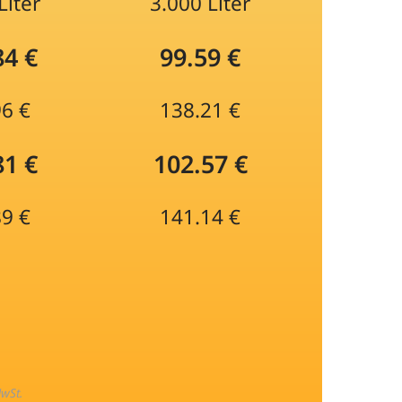
Liter
3.000 Liter
84 €
99.59 €
96 €
138.21 €
81 €
102.57 €
89 €
141.14 €
MwSt.