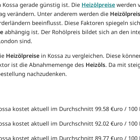
in Kossa gerade günstig ist. Die
Heizölpreise
werden v
n Tag verändern. Unter anderem werden die
Heizölprei
örderländern beeinflusst. Diese Faktoren spiegeln sic
se
abhängig ist. Der Rohölpreis bildet sich an den in
London sind.
die
Heizölpreise
in Kossa zu vergleichen. Diese könn
aktor ist die Abnahmemenge des
Heizöls
. Da mit st
lbestellung nachzudenken.
ossa kostet aktuell im Durchschnitt 99.58 €uro / 100 L
ossa kostet aktuell im Durchschnitt 92.02 €uro / 100 L
ossa kostet aktuell im Durchschnitt 89.77 €uro / 100 L