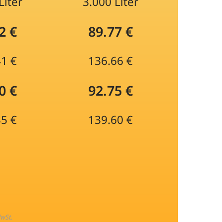
Liter
3.000 Liter
2 €
89.77 €
41 €
136.66 €
0 €
92.75 €
35 €
139.60 €
MwSt.