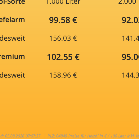
öl-Sorte
1.000 Liter
2.000 
99.58 €
92.0
efelarm
desweit
156.03 €
141.
102.55 €
95.0
Premium
desweit
158.96 €
144.
nd: 05.08.2026 07:07:37 |
PLZ: 04849 Preise für Heizöl in € / 100 Liter inkl. 