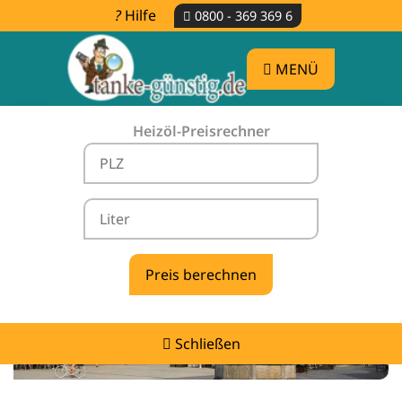
Hilfe
0800 - 369 369 6
MENÜ
Heizöl-Preisrechner
Heizölpreise Koppatz -
vergleichen & günstig tanken
Schließen