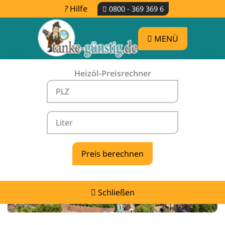
Hilfe
0800 - 369 369 6
MENÜ
Heizöl-Preisrechner
Heizölpreise Kolbingen -
vergleichen & günstig tanken
Schließen