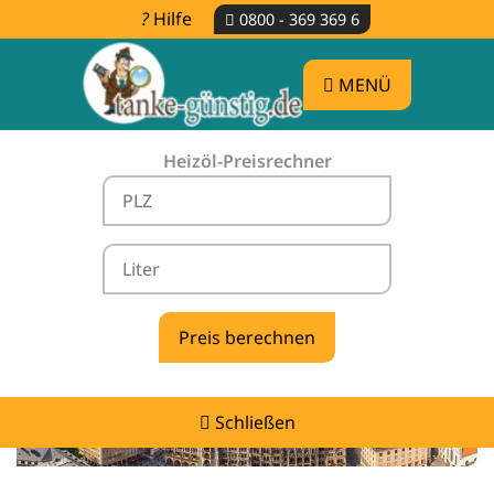
Hilfe
0800 - 369 369 6
MENÜ
Heizöl-Preisrechner
Heizölpreise Königsdorf -
vergleichen & günstig tanken
Schließen