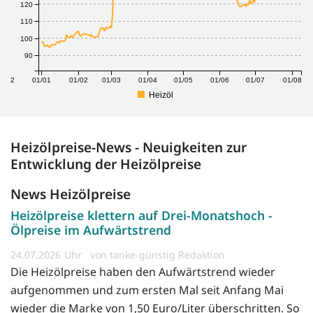
120
110
100
90
1/12
01/01
01/02
01/03
01/04
01/05
01/06
01/07
01/08
Heizöl
Heizölpreise-News - Neuigkeiten zur
Entwicklung der Heizölpreise
News Heizölpreise
Heizölpreise klettern auf Drei-Monatshoch -
Ölpreise im Aufwärtstrend
24.07.2026
von tanke-günstig Redaktion
Die Heizölpreise haben den Aufwärtstrend wieder
aufgenommen und zum ersten Mal seit Anfang Mai
wieder die Marke von 1,50 Euro/Liter überschritten. So