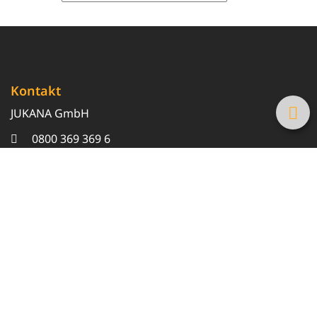
Kontakt
JUKANA GmbH
0800 369 369 6
info@tanke-guenstig.de
Quicklinks
Über uns
Magazin
Heizöl-Preisrechner
Tankstellensuche
Newsletter erhalten