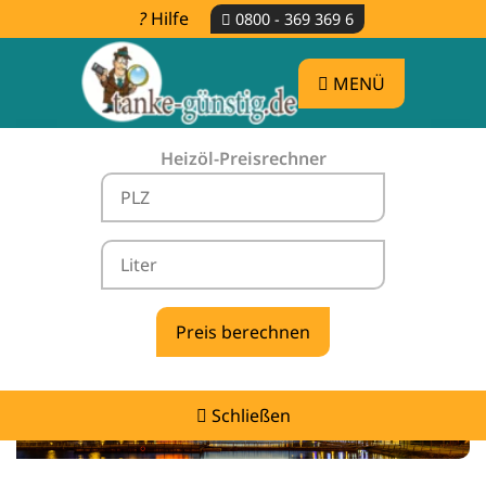
Hilfe
0800 - 369 369 6
MENÜ
Heizöl-Preisrechner
Heizölpreise Kleve -
vergleichen & günstig tanken
Schließen