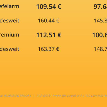
109.54 €
97.6
efelarm
desweit
160.44 €
145.
112.51 €
100.
Premium
desweit
163.37 €
148.
nd: 07.08.2026 07:09:51 |
PLZ: 63931 Preise für Heizöl in € / 100 Liter inkl. 