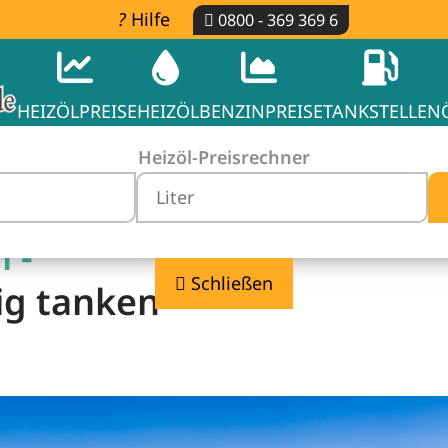
Hilfe
0800 - 369 369 6
HEIZÖLPREISE
HEIZÖL
BENZINPREISE
TANKSTELLEN
Heizöl-Preisrechner
l -
Schließen
ig tanken