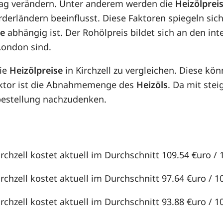
n Tag verändern. Unter anderem werden die
Heizölprei
örderländern beeinflusst. Diese Faktoren spiegeln sic
se
abhängig ist. Der Rohölpreis bildet sich an den in
London sind.
die
Heizölpreise
in Kirchzell zu vergleichen. Diese k
aktor ist die Abnahmemenge des
Heizöls
. Da mit st
lbestellung nachzudenken.
irchzell kostet aktuell im Durchschnitt 109.54 €uro / 1
irchzell kostet aktuell im Durchschnitt 97.64 €uro / 10
irchzell kostet aktuell im Durchschnitt 93.88 €uro / 10