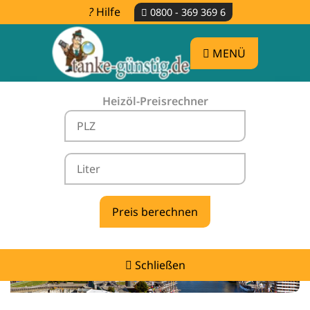
Hilfe
0800 - 369 369 6
MENÜ
Heizöl-Preisrechner
Heizölpreise Kirchlinteln -
vergleichen & günstig tanken
Schließen