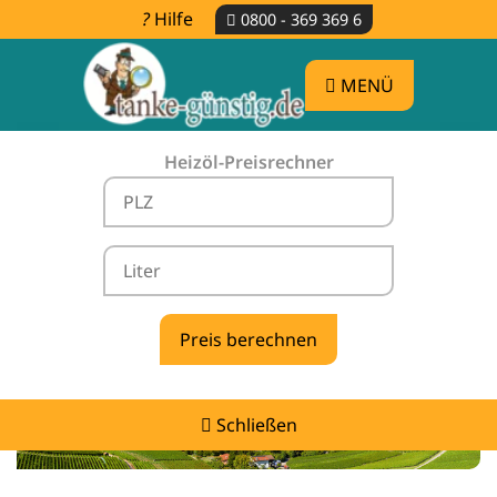
Hilfe
0800 - 369 369 6
MENÜ
Heizöl-Preisrechner
Heizölpreise Kirchardt -
vergleichen & günstig tanken
Schließen