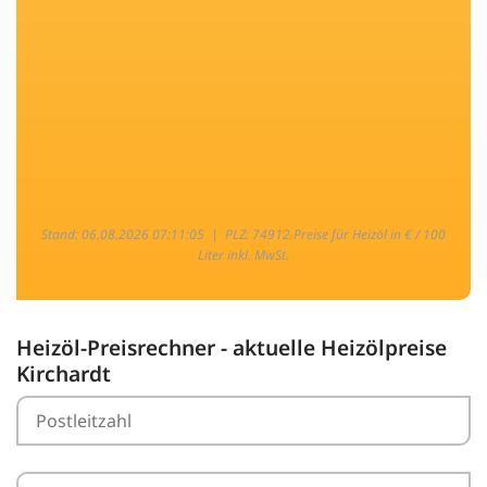
Stand: 06.08.2026 07:11:05 |
PLZ: 74912 Preise für Heizöl in € / 100
Liter inkl. MwSt.
Heizöl-Preisrechner - aktuelle Heizölpreise
Kirchardt