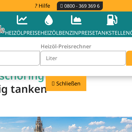
Hilfe
0800 - 369 369 6
HEIZÖLPREISE
HEIZÖL
BENZINPREISE
TANKSTELLEN
Heizöl-Preisrechner
schöring -
Schließen
ig tanken