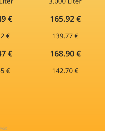
Liter
3.000 Liter
49 €
165.92 €
52 €
139.77 €
47 €
168.90 €
45 €
142.70 €
MwSt.