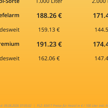
öl-Sorte
1.000 Liter
2.000 
188.26 €
171.
efelarm
desweit
159.13 €
144.
191.23 €
174.
Premium
desweit
162.06 €
147.
nd: 09.08.2026 07:05:02 |
PLZ: 83417 Preise für Heizöl in € / 100 Liter inkl. 