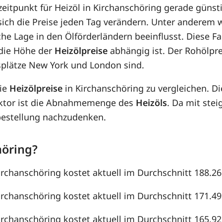
zeitpunkt für Heizöl in Kirchanschöring gerade günsti
 sich die Preise jeden Tag verändern. Unter anderem
che Lage in den Ölförderländern beeinflusst. Diese F
die Höhe der
Heizölpreise
abhängig ist. Der Rohölpre
splätze New York und London sind.
die
Heizölpreise
in Kirchanschöring zu vergleichen. 
aktor ist die Abnahmemenge des
Heizöls
. Da mit st
lbestellung nachzudenken.
höring?
irchanschöring kostet aktuell im Durchschnitt 188.26 
irchanschöring kostet aktuell im Durchschnitt 171.49 
irchanschöring kostet aktuell im Durchschnitt 165.92 