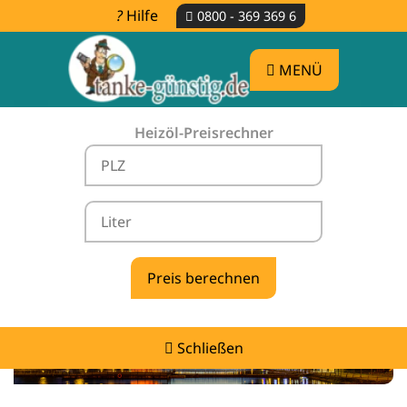
Hilfe
0800 - 369 369 6
MENÜ
Heizöl-Preisrechner
Heizölpreise Kevelaer -
vergleichen & günstig tanken
Schließen