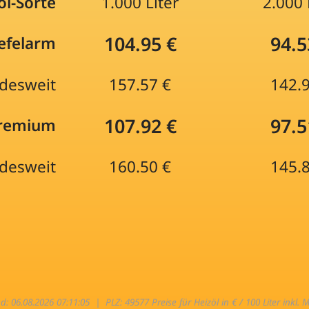
öl-Sorte
1.000 Liter
2.000 
104.95 €
94.5
efelarm
desweit
157.57 €
142.
107.92 €
97.5
Premium
desweit
160.50 €
145.
nd: 06.08.2026 07:11:05 |
PLZ: 49577 Preise für Heizöl in € / 100 Liter inkl. 