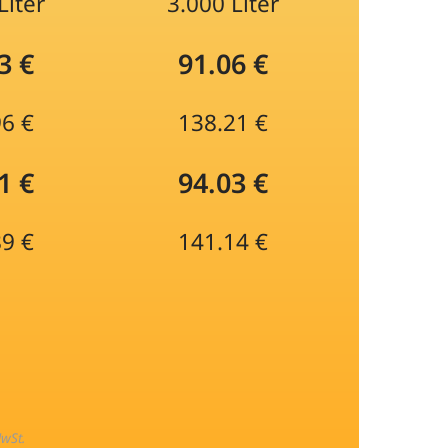
Liter
3.000 Liter
3 €
91.06 €
96 €
138.21 €
1 €
94.03 €
89 €
141.14 €
MwSt.