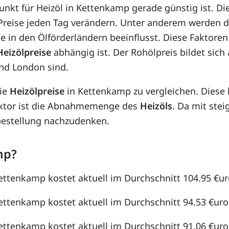
punkt für Heizöl in Kettenkamp gerade günstig ist. Di
e Preise jeden Tag verändern. Unter anderem werden 
e in den Ölförderländern beeinflusst. Diese Faktoren
Heizölpreise
abhängig ist. Der Rohölpreis bildet sic
nd London sind.
die
Heizölpreise
in Kettenkamp zu vergleichen. Diese
aktor ist die Abnahmemenge des
Heizöls
. Da mit st
lbestellung nachzudenken.
mp?
Kettenkamp kostet aktuell im Durchschnitt 104.95 €uro
Kettenkamp kostet aktuell im Durchschnitt 94.53 €uro /
Kettenkamp kostet aktuell im Durchschnitt 91.06 €uro /