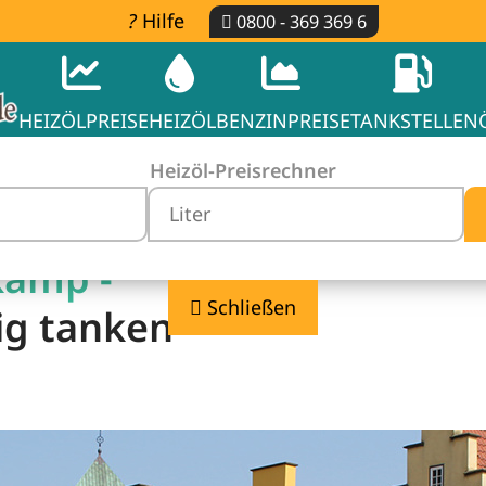
Hilfe
0800 - 369 369 6
HEIZÖLPREISE
HEIZÖL
BENZINPREISE
TANKSTELLEN
Heizöl-Preisrechner
kamp -
Schließen
ig tanken