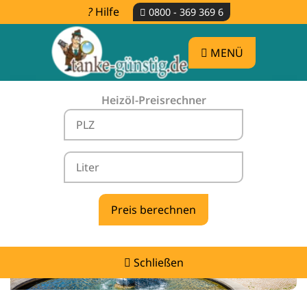
Hilfe
0800 - 369 369 6
MENÜ
Heizöl-Preisrechner
Heizölpreise Karlsbad -
vergleichen & günstig tanken
Schließen