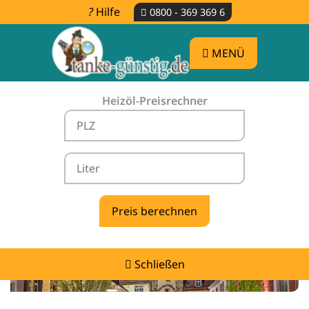
Hilfe
0800 - 369 369 6
MENÜ
Heizöl-Preisrechner
Heizölpreise Kappelrodeck -
vergleichen & günstig tanken
Schließen