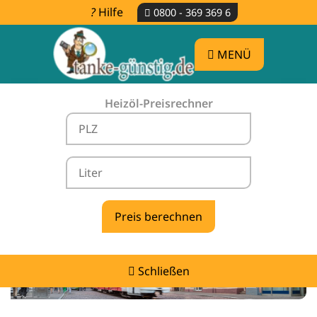
Hilfe
0800 - 369 369 6
MENÜ
Heizöl-Preisrechner
Heizölpreise Kandern -
vergleichen & günstig tanken
Schließen