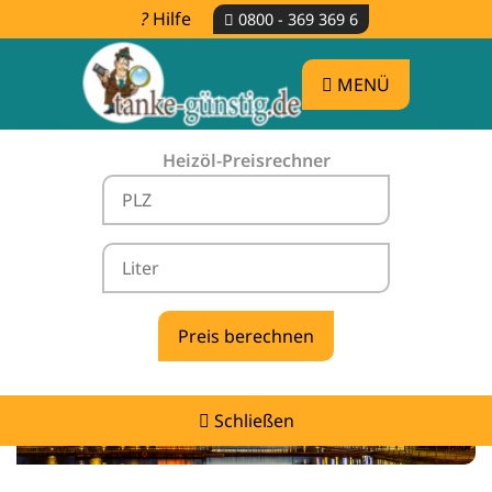
Hilfe
0800 - 369 369 6
MENÜ
Heizöl-Preisrechner
Heizölpreise Kamp-Lintfort -
vergleichen & günstig tanken
Schließen