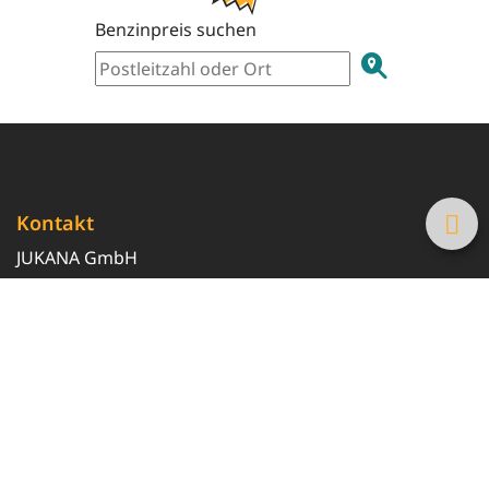
Benzinpreis suchen
Kontakt
JUKANA GmbH
0800 369 369 6
info@tanke-guenstig.de
Quicklinks
Über uns
Magazin
Heizöl-Preisrechner