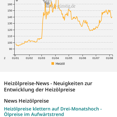
160
150
140
130
120
110
100
90
1/12
01/01
01/02
01/03
01/04
01/05
01/06
01/07
01/08
Heizöl
Heizölpreise-News - Neuigkeiten zur
Entwicklung der Heizölpreise
News Heizölpreise
Heizölpreise klettern auf Drei-Monatshoch -
Ölpreise im Aufwärtstrend