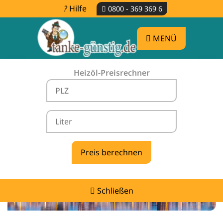
Hilfe
0800 - 369 369 6
MENÜ
Heizöl-Preisrechner
Heizölpreise Kamin -
vergleichen & günstig tanken
Schließen