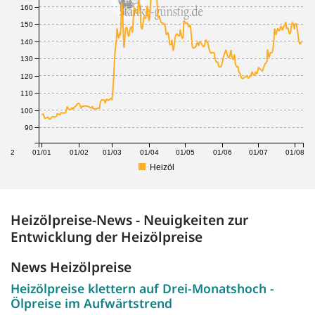
160
150
140
130
120
110
100
90
1/12
01/01
01/02
01/03
01/04
01/05
01/06
01/07
01/08
Heizöl
Heizölpreise-News - Neuigkeiten zur
Entwicklung der Heizölpreise
News Heizölpreise
Heizölpreise klettern auf Drei-Monatshoch -
Ölpreise im Aufwärtstrend