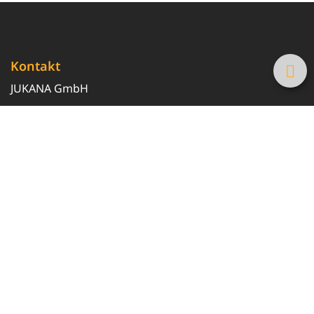
Kontakt
JUKANA GmbH
0800 369 369 6
info@tanke-guenstig.de
Quicklinks
Über uns
Magazin
Heizöl-Preisrechner
Tankstellensuche
Newsletter erhalten