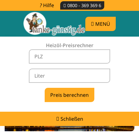
Hilfe
0800 - 369 369 6
MENÜ
Heizöl-Preisrechner
Heizölpreise Kalkar -
vergleichen & günstig tanken
Schließen