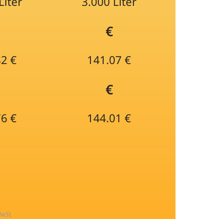
Liter
3.000 Liter
€
82 €
141.07 €
€
76 €
144.01 €
MwSt.