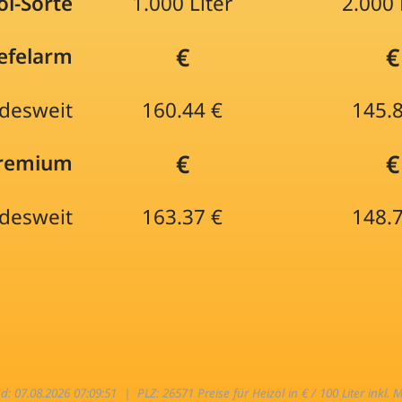
öl-Sorte
1.000 Liter
2.000 
€
€
efelarm
desweit
160.44 €
145.
€
€
Premium
desweit
163.37 €
148.
nd: 07.08.2026 07:09:51 |
PLZ: 26571 Preise für Heizöl in € / 100 Liter inkl. 