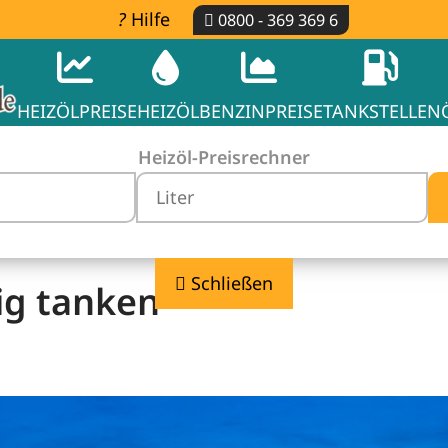
Hilfe
0800 - 369 369 6
HEIZÖLPREISE
HEIZÖL
BENZINPREISE
TANKSTELLEN
Heizöl-Preisrechner
Schließen
ig tanken