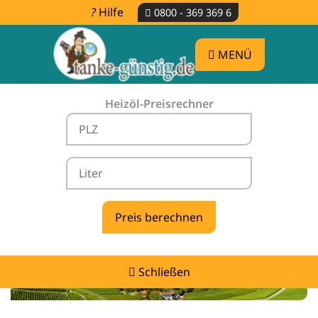
Hilfe
0800 - 369 369 6
MENÜ
Heizöl-Preisrechner
Heizölpreise Ingersheim -
vergleichen & günstig tanken
Schließen