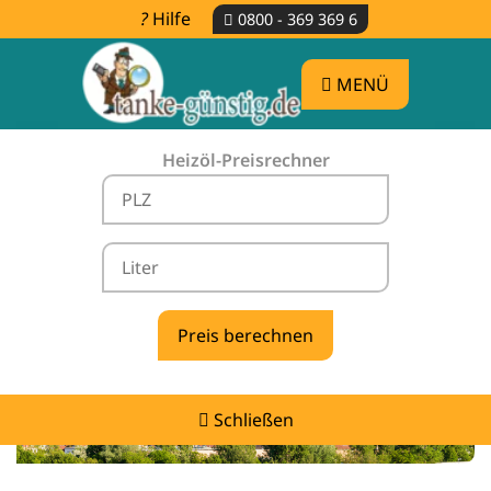
Hilfe
0800 - 369 369 6
MENÜ
Heizöl-Preisrechner
Heizölpreise Illmensee -
vergleichen & günstig tanken
Schließen