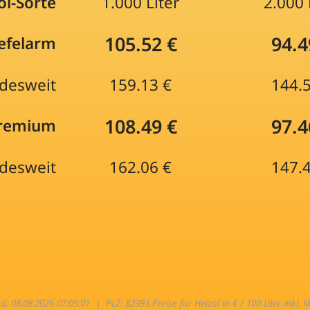
öl-Sorte
1.000 Liter
2.000 
105.52 €
94.4
efelarm
desweit
159.13 €
144.
108.49 €
97.4
Premium
desweit
162.06 €
147.
nd: 08.08.2026 07:05:01 |
PLZ: 82393 Preise für Heizöl in € / 100 Liter inkl. 