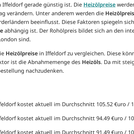
n Iffeldorf gerade günstig ist. Die
Heizölpreise
werden
n Tag verändern. Unter anderem werden die
Heizölprei
örderländern beeinflusst. Diese Faktoren spiegeln sic
se
abhängig ist. Der Rohölpreis bildet sich an den in
London sind.
die
Heizölpreise
in Iffeldorf zu vergleichen. Diese k
aktor ist die Abnahmemenge des
Heizöls
. Da mit st
lbestellung nachzudenken.
feldorf kostet aktuell im Durchschnitt 105.52 €uro / 10
feldorf kostet aktuell im Durchschnitt 94.49 €uro / 100
feldorf kostet aktuell im Durchschnitt 91.49 €uro / 100