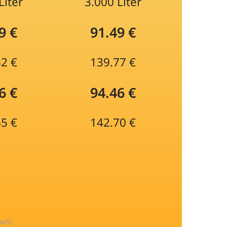
Liter
3.000 Liter
9 €
91.49 €
52 €
139.77 €
6 €
94.46 €
45 €
142.70 €
MwSt.