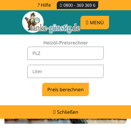
Hilfe
0800 - 369 369 6
MENÜ
Heizöl-Preisrechner
Heizölpreise Hürth -
vergleichen & günstig tanken
Schließen