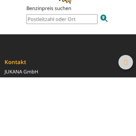
Benzinpreis suchen
Kontakt
JUKANA GmbH
0800 369 369 6
info@tanke-guenstig.de
Quicklinks
Über uns
Magazin
Heizöl-Preisrechner