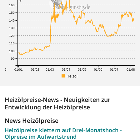
160
150
140
130
120
110
100
90
1/12
01/01
01/02
01/03
01/04
01/05
01/06
01/07
01/08
Heizöl
Heizölpreise-News - Neuigkeiten zur
Entwicklung der Heizölpreise
News Heizölpreise
Heizölpreise klettern auf Drei-Monatshoch -
Ölpreise im Aufwärtstrend