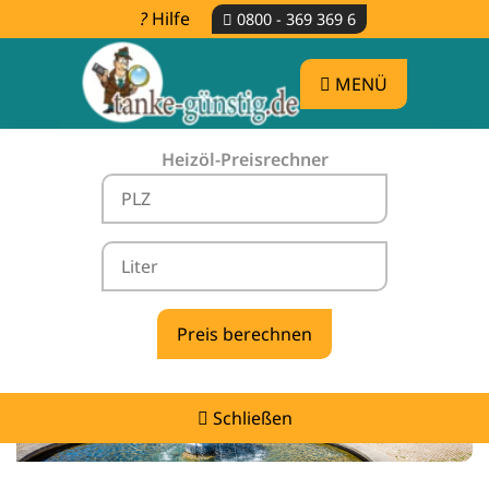
Hilfe
0800 - 369 369 6
MENÜ
Heizöl-Preisrechner
Heizölpreise Hügelsheim -
vergleichen & günstig tanken
Schließen