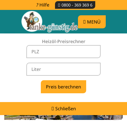
Hilfe
0800 - 369 369 6
MENÜ
Heizöl-Preisrechner
Heizölpreise Hoyerhagen -
vergleichen & günstig tanken
Schließen