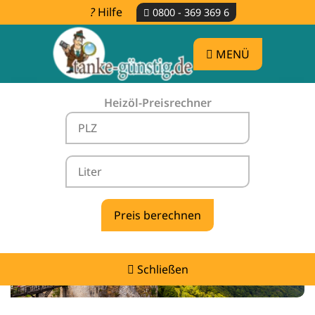
Hilfe
0800 - 369 369 6
MENÜ
Heizöl-Preisrechner
Heizölpreise Hohenstein -
vergleichen & günstig tanken
Schließen