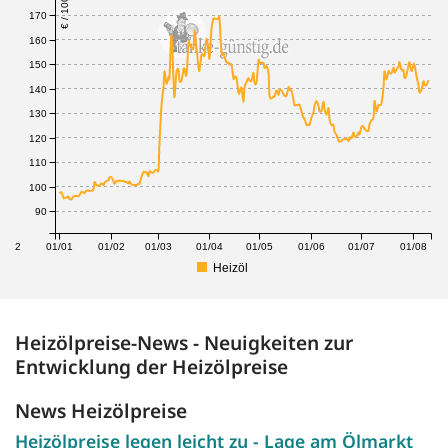
€ / 100 Liter
170
160
150
140
130
120
110
100
90
1/12
01/01
01/02
01/03
01/04
01/05
01/06
01/07
01/08
Heizöl
Heizölpreise-News - Neuigkeiten zur
Entwicklung der Heizölpreise
News Heizölpreise
Heizölpreise legen leicht zu - Lage am Ölmarkt