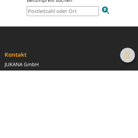
Kontakt
JUKANA GmbH
0800 369 369 6
info@tanke-guenstig.de
Quicklinks
Über uns
Magazin
Heizöl-Preisrechner
Tankstellensuche