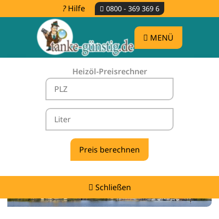
Hilfe
0800 - 369 369 6
MENÜ
Heizöl-Preisrechner
Heizölpreise Hohenbollentin -
vergleichen & günstig tanken
Schließen