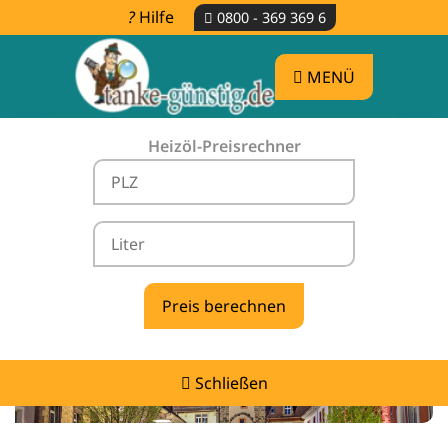
Hilfe
0800 - 369 369 6
MENÜ
Heizöl-Preisrechner
Heizölpreise Hofstetten -
vergleichen & günstig tanken
Schließen