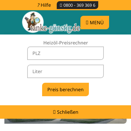
Hilfe
0800 - 369 369 6
MENÜ
Heizöl-Preisrechner
Heizölpreise Hofgeismar -
vergleichen & günstig tanken
Schließen