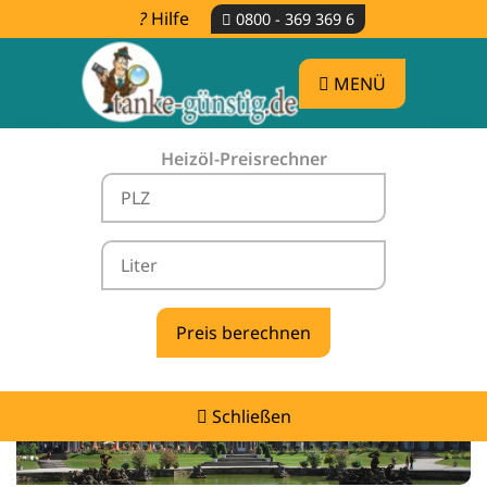
Hilfe
0800 - 369 369 6
MENÜ
Heizöl-Preisrechner
Heizölpreise Höchstädt im Fichtelgebirge
-
vergleichen & günstig tanken
Schließen