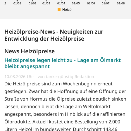
1/12
01/01
01/02
01/03
01/04
01/05
01/06
01/07
01/08
Heizöl
Heizölpreise-News - Neuigkeiten zur
Entwicklung der Heizölpreise
News Heizölpreise
Heizölpreise legen leicht zu - Lage am Ölmarkt
bleibt angespannt
10.08.2026
von tanke-günstig Redaktion
Die Heizölpreise sind zum Wochenbeginn erneut
gestiegen. Zwar hat die Hoffnung auf eine Öffnung der
Straße von Hormus die Ölpreise zuletzt deutlich sinken
lassen, dennoch bleibt die Lage am Weltölmarkt
angespannt, besonders im Hinblick auf die raffinierten
Ölprodukte. Aktuell kostet eine Bestellung von 2.000
Litern Heizöl im bundesweiten Durchschnitt 143,46