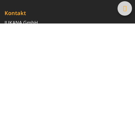
Kontakt
JUKANA GmbH
0800 369 369 6
info@tanke-guenstig.de
Quicklinks
Über uns
Magazin
Heizöl-Preisrechner
Tankstellensuche
Newsletter erhalten
Sicherheitsfrage
*