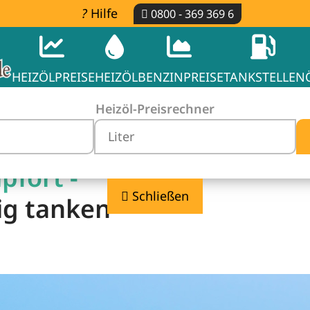
Hilfe
0800 - 369 369 6
HEIZÖLPREISE
HEIZÖL
BENZINPREISE
TANKSTELLEN
Heizöl-Preisrechner
pfort -
Schließen
ig tanken