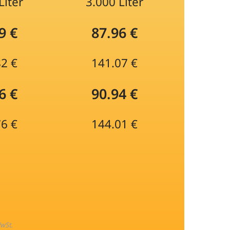
Liter
3.000 Liter
9 €
87.96 €
82 €
141.07 €
6 €
90.94 €
76 €
144.01 €
MwSt.