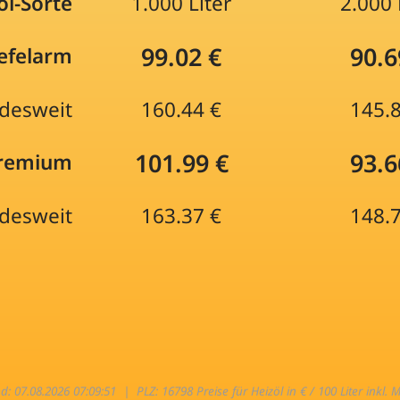
öl-Sorte
1.000 Liter
2.000 
99.02 €
90.6
efelarm
desweit
160.44 €
145.
101.99 €
93.6
Premium
desweit
163.37 €
148.
nd: 07.08.2026 07:09:51 |
PLZ: 16798 Preise für Heizöl in € / 100 Liter inkl. 