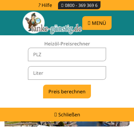
Hilfe
0800 - 369 369 6
MENÜ
Heizöl-Preisrechner
Heizölpreise Hilgermissen -
vergleichen & günstig tanken
Schließen