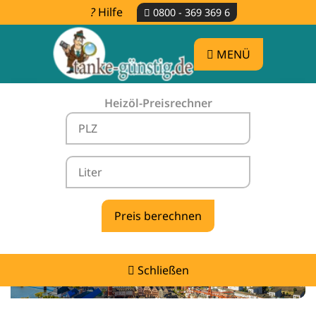
Hilfe
0800 - 369 369 6
MENÜ
Heizöl-Preisrechner
Heizölpreise Heuchelheim -
vergleichen & günstig tanken
Schließen