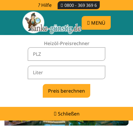
Hilfe
0800 - 369 369 6
MENÜ
Heizöl-Preisrechner
Heizölpreise Hetzles -
vergleichen & günstig tanken
Schließen