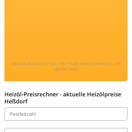
Stand: 06.08.2026 07:11:05 |
PLZ: 91093 Preise für Heizöl in € / 100
Liter inkl. MwSt.
Heizöl-Preisrechner - aktuelle Heizölpreise
Heßdorf