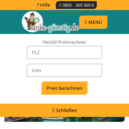
Hilfe
0800 - 369 369 6
MENÜ
Heizöl-Preisrechner
Heizölpreise Heßdorf -
vergleichen & günstig tanken
Schließen