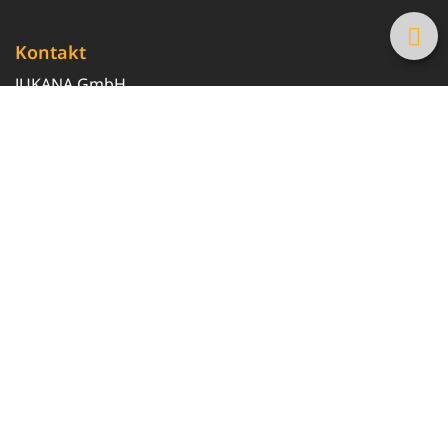
Kontakt
JUKANA GmbH
0800 369 369 6
info@tanke-guenstig.de
Quicklinks
Über uns
Magazin
Heizöl-Preisrechner
Tankstellensuche
Newsletter erhalten