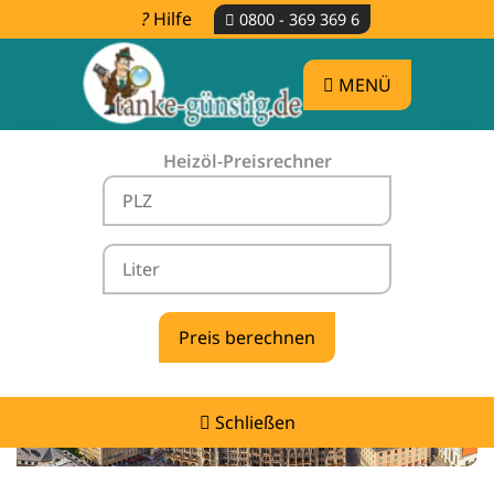
Hilfe
0800 - 369 369 6
MENÜ
Heizöl-Preisrechner
Heizölpreise Herrsching am Ammersee -
vergleichen & günstig tanken
Schließen