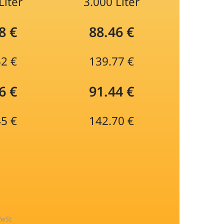
Liter
3.000 Liter
8 €
88.46 €
52 €
139.77 €
6 €
91.44 €
45 €
142.70 €
MwSt.