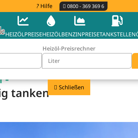
Hilfe
0800 - 369 369 6
HEIZÖLPREISE
HEIZÖL
BENZINPREISE
TANKSTELLEN
Heizöl-Preisrechner
 -
Schließen
ig tanken