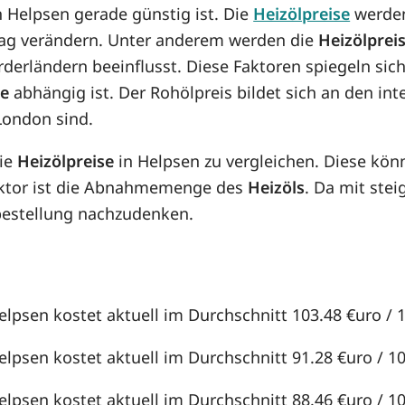
in Helpsen gerade günstig ist. Die
Heizölpreise
werden
n Tag verändern. Unter anderem werden die
Heizölprei
örderländern beeinflusst. Diese Faktoren spiegeln sic
se
abhängig ist. Der Rohölpreis bildet sich an den in
London sind.
die
Heizölpreise
in Helpsen zu vergleichen. Diese kö
aktor ist die Abnahmemenge des
Heizöls
. Da mit st
lbestellung nachzudenken.
elpsen kostet aktuell im Durchschnitt 103.48 €uro / 10
elpsen kostet aktuell im Durchschnitt 91.28 €uro / 100
elpsen kostet aktuell im Durchschnitt 88.46 €uro / 100