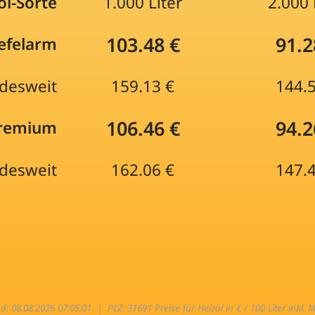
öl-Sorte
1.000 Liter
2.000 
103.48 €
91.2
efelarm
desweit
159.13 €
144.
106.46 €
94.2
Premium
desweit
162.06 €
147.
nd: 08.08.2026 07:05:01 |
PLZ: 31691 Preise für Heizöl in € / 100 Liter inkl. 