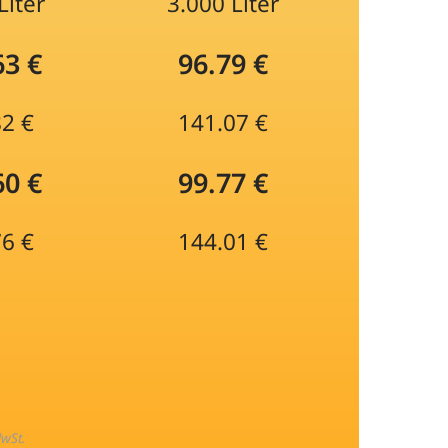
Liter
3.000 Liter
63 €
96.79 €
82 €
141.07 €
60 €
99.77 €
76 €
144.01 €
MwSt.