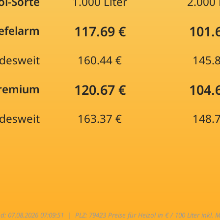
öl-Sorte
1.000 Liter
2.000 
117.69 €
101.
efelarm
desweit
160.44 €
145.
120.67 €
104.
Premium
desweit
163.37 €
148.
nd: 07.08.2026 07:09:51 |
PLZ: 79423 Preise für Heizöl in € / 100 Liter inkl. 