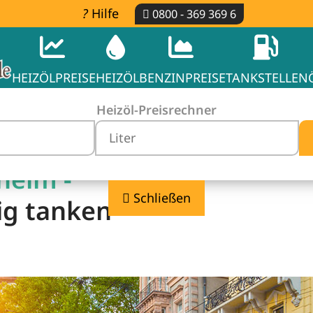
Hilfe
0800 - 369 369 6
HEIZÖLPREISE
HEIZÖL
BENZINPREISE
TANKSTELLEN
Heizöl-Preisrechner
heim -
Schließen
ig tanken