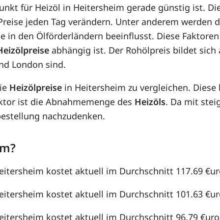
punkt für Heizöl in Heitersheim gerade günstig ist. Di
e Preise jeden Tag verändern. Unter anderem werden 
e in den Ölförderländern beeinflusst. Diese Faktoren
Heizölpreise
abhängig ist. Der Rohölpreis bildet sic
nd London sind.
die
Heizölpreise
in Heitersheim zu vergleichen. Dies
aktor ist die Abnahmemenge des
Heizöls
. Da mit st
lbestellung nachzudenken.
im?
eitersheim kostet aktuell im Durchschnitt 117.69 €uro
eitersheim kostet aktuell im Durchschnitt 101.63 €uro
eitersheim kostet aktuell im Durchschnitt 96.79 €uro /