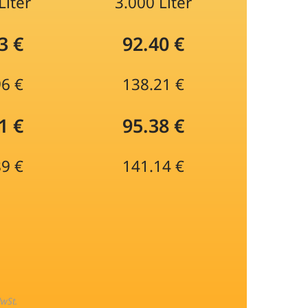
Liter
3.000 Liter
3 €
92.40 €
96 €
138.21 €
1 €
95.38 €
89 €
141.14 €
MwSt.