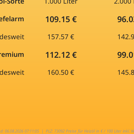
öl-Sorte
1.000 Liter
2.000 
109.15 €
96.0
efelarm
desweit
157.57 €
142.
112.12 €
99.0
Premium
desweit
160.50 €
145.
nd: 06.08.2026 07:11:05 |
PLZ: 73092 Preise für Heizöl in € / 100 Liter inkl. 