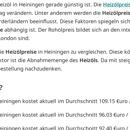
Heizöl in Heiningen gerade günstig ist. Die
Heizölprei
n Tag verändern. Unter anderem werden die
Heizölprei
örderländern beeinflusst. Diese Faktoren spiegeln sic
se
abhängig ist. Der Rohölpreis bildet sich an den in
London sind.
die
Heizölpreise
in Heiningen zu vergleichen. Diese 
aktor ist die Abnahmemenge des
Heizöls
. Da mit st
lbestellung nachzudenken.
?
einingen kostet aktuell im Durchschnitt 109.15 €uro /
einingen kostet aktuell im Durchschnitt 96.03 €uro / 1
einingen kostet aktuell im Durchschnitt 92.40 €uro / 1