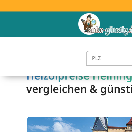
Heizölpreise Heining
vergleichen & günst