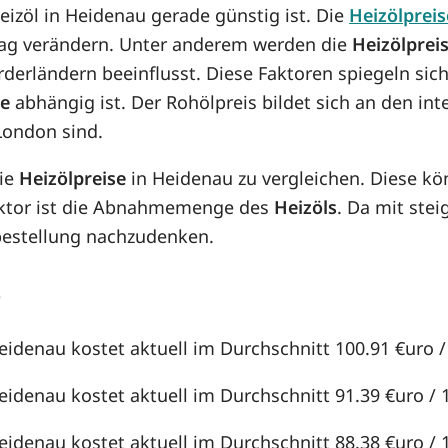
Heizöl in Heidenau gerade günstig ist. Die
Heizölpreis
n Tag verändern. Unter anderem werden die
Heizölprei
örderländern beeinflusst. Diese Faktoren spiegeln sic
se
abhängig ist. Der Rohölpreis bildet sich an den in
London sind.
die
Heizölpreise
in Heidenau zu vergleichen. Diese k
aktor ist die Abnahmemenge des
Heizöls
. Da mit st
lbestellung nachzudenken.
?
Heidenau kostet aktuell im Durchschnitt 100.91 €uro / 
eidenau kostet aktuell im Durchschnitt 91.39 €uro / 1
eidenau kostet aktuell im Durchschnitt 88.38 €uro / 1