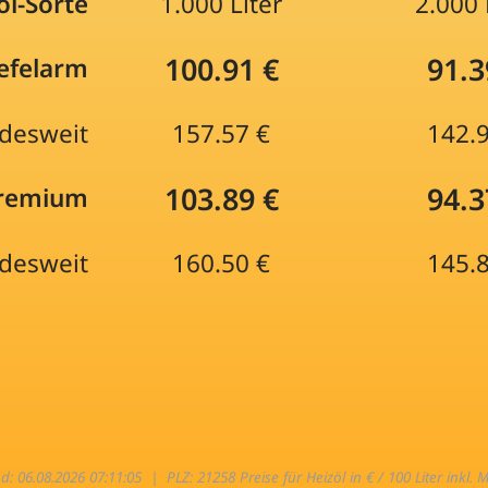
öl-Sorte
1.000 Liter
2.000 
100.91 €
91.3
efelarm
desweit
157.57 €
142.
103.89 €
94.3
Premium
desweit
160.50 €
145.
nd: 06.08.2026 07:11:05 |
PLZ: 21258 Preise für Heizöl in € / 100 Liter inkl. 