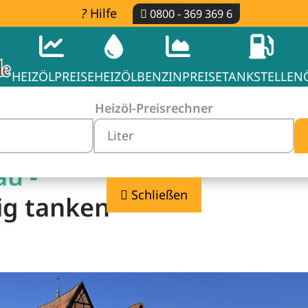
Hilfe
0800 - 369 369 6
HEIZÖLPREISE
HEIZÖL
BENZINPREISE
TANKSTELLEN
Heizöl-Preisrechner
au -
Schließen
ig tanken