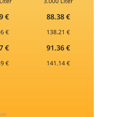
Liter
3.000 Liter
9 €
88.38 €
96 €
138.21 €
7 €
91.36 €
89 €
141.14 €
MwSt.