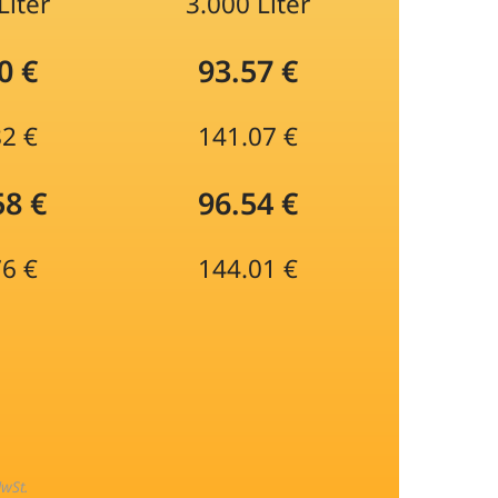
Liter
3.000 Liter
0 €
93.57 €
82 €
141.07 €
58 €
96.54 €
76 €
144.01 €
MwSt.