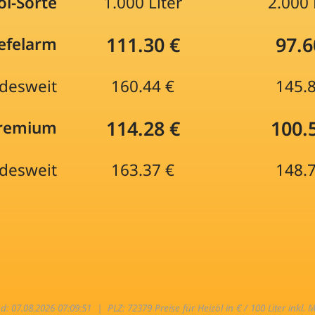
öl-Sorte
1.000 Liter
2.000 
111.30 €
97.6
efelarm
desweit
160.44 €
145.
114.28 €
100.
Premium
desweit
163.37 €
148.
nd: 07.08.2026 07:09:51 |
PLZ: 72379 Preise für Heizöl in € / 100 Liter inkl. 