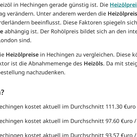
Heizöl in Hechingen gerade günstig ist. Die
Heizölpre
n Tag verändern. Unter anderem werden die
Heizölprei
örderländern beeinflusst. Diese Faktoren spiegeln sic
se
abhängig ist. Der Rohölpreis bildet sich an den in
London sind.
die
Heizölpreise
in Hechingen zu vergleichen. Diese 
aktor ist die Abnahmemenge des
Heizöls
. Da mit st
lbestellung nachzudenken.
n?
Hechingen kostet aktuell im Durchschnitt 111.30 €uro /
Hechingen kostet aktuell im Durchschnitt 97.60 €uro / 
Hechingen kostet aktuell im Durchschnitt 93.57 €uro / 