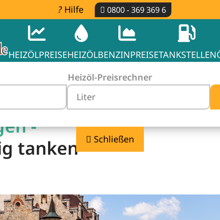
Hilfe
0800 - 369 369 6
HEIZÖLPREISE
HEIZÖL
BENZINPREISE
TANKSTELLEN
Heizöl-Preisrechner
gen -
Schließen
ig tanken