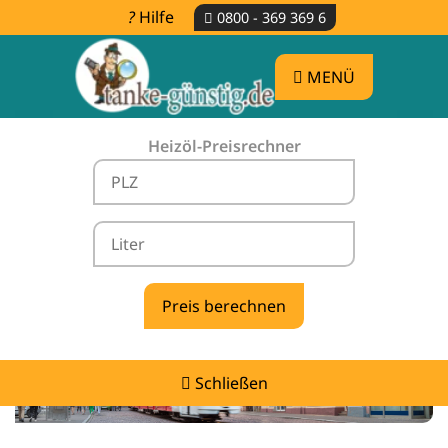
Hilfe
0800 - 369 369 6
MENÜ
Heizöl-Preisrechner
Heizölpreise Hausen im Wiesental -
vergleichen & günstig tanken
Schließen