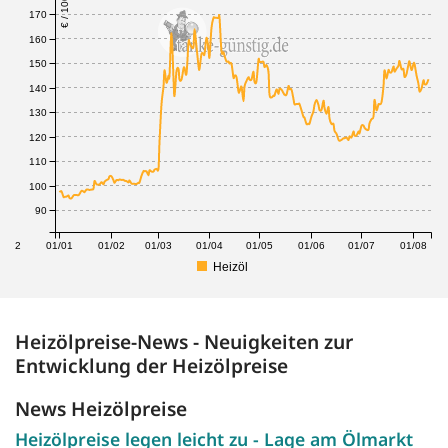
170
160
150
140
130
120
110
100
90
1/12
01/01
01/02
01/03
01/04
01/05
01/06
01/07
01/08
Heizöl
Heizölpreise-News - Neuigkeiten zur
Entwicklung der Heizölpreise
News Heizölpreise
Heizölpreise legen leicht zu - Lage am Ölmarkt