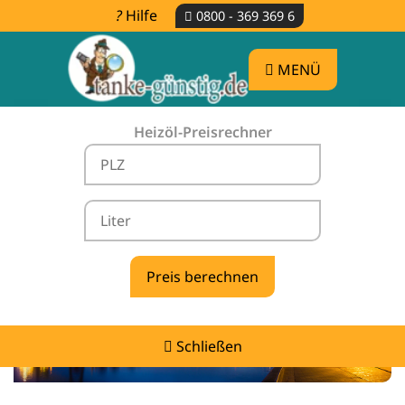
Hilfe
0800 - 369 369 6
MENÜ
Heizöl-Preisrechner
Heizölpreise Hatten -
vergleichen & günstig tanken
Schließen