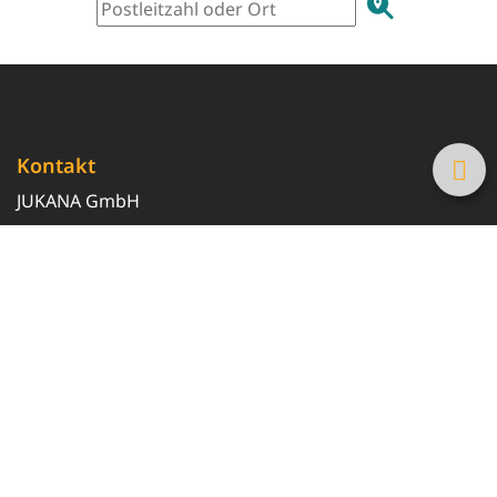
Kontakt
JUKANA GmbH
0800 369 369 6
info@tanke-guenstig.de
Quicklinks
Über uns
Magazin
Heizöl-Preisrechner
Tankstellensuche
Newsletter erhalten