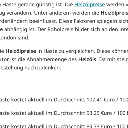
in Haste gerade günstig ist. Die
Heizölpreise
werden vo
n Tag verändern. Unter anderem werden die
Heizölprei
örderländern beeinflusst. Diese Faktoren spiegeln sic
se
abhängig ist. Der Rohölpreis bildet sich an den in
London sind.
die
Heizölpreise
in Haste zu vergleichen. Diese könn
aktor ist die Abnahmemenge des
Heizöls
. Da mit st
lbestellung nachzudenken.
aste kostet aktuell im Durchschnitt 107.41 €uro / 100 
aste kostet aktuell im Durchschnitt 93.25 €uro / 100 L
aste kostet aktuell im Durchschnitt 89.73 €uro / 100 L