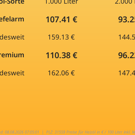
öl-Sorte
1.000 Liter
2.000 
107.41 €
93.2
efelarm
desweit
159.13 €
144.
110.38 €
96.2
Premium
desweit
162.06 €
147.
nd: 08.08.2026 07:05:01 |
PLZ: 31559 Preise für Heizöl in € / 100 Liter inkl. 