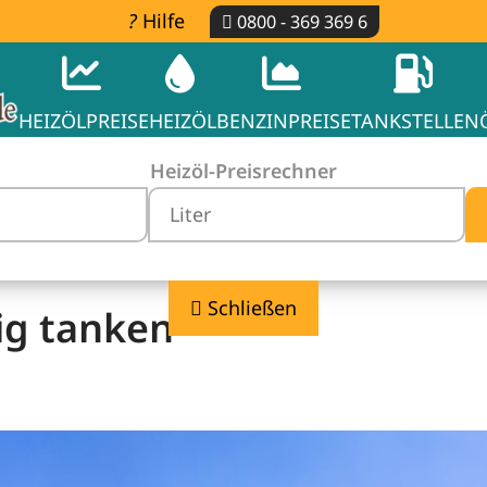
Hilfe
0800 - 369 369 6
HEIZÖLPREISE
HEIZÖL
BENZINPREISE
TANKSTELLEN
Heizöl-Preisrechner
Schließen
ig tanken