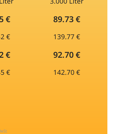
Liter
3.000 Liter
5 €
89.73 €
52 €
139.77 €
2 €
92.70 €
45 €
142.70 €
MwSt.