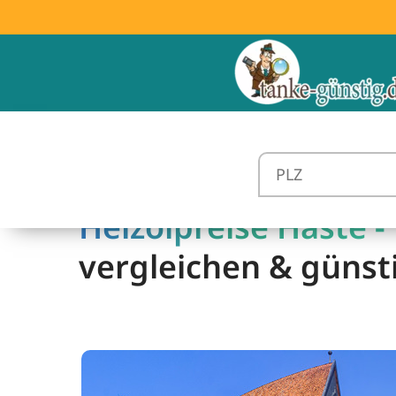
Heizölpreise Haste -
vergleichen & günst