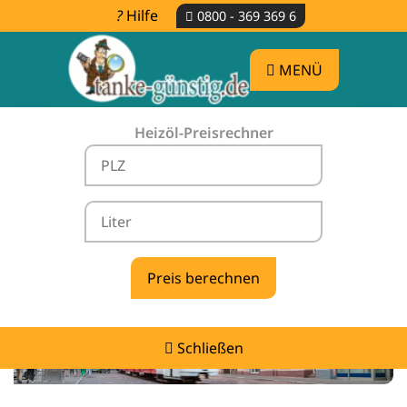
Hilfe
0800 - 369 369 6
MENÜ
Heizöl-Preisrechner
Heizölpreise Gundelfingen -
vergleichen & günstig tanken
Schließen