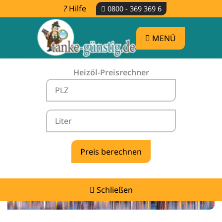
Hilfe
0800 - 369 369 6
MENÜ
Heizöl-Preisrechner
Heizölpreise Gumtow -
vergleichen & günstig tanken
Schließen