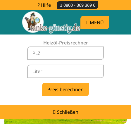
Hilfe
0800 - 369 369 6
MENÜ
Heizöl-Preisrechner
Heizölpreise Grünewald -
vergleichen & günstig tanken
Schließen