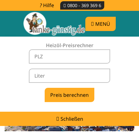
Hilfe
0800 - 369 369 6
MENÜ
Heizöl-Preisrechner
Heizölpreise Großthiemig -
vergleichen & günstig tanken
Schließen