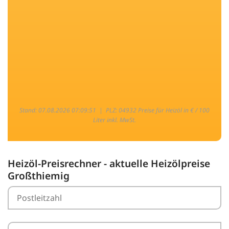
Stand: 07.08.2026 07:09:51 |
PLZ: 04932 Preise für Heizöl in € / 100
Liter inkl. MwSt.
Heizöl-Preisrechner - aktuelle Heizölpreise
Großthiemig